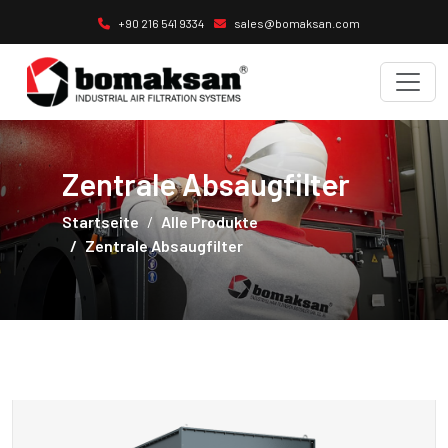
+90 216 541 9334
sales@bomaksan.com
Zentrale Absaugfilter
Startseite
Alle Produkte
Zentrale Absaugfilter