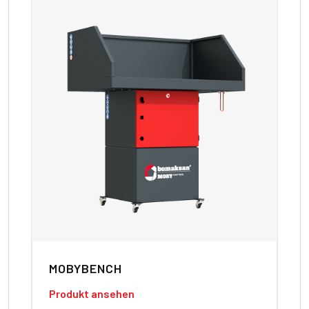
MOBYBENCH
B
Produkt ansehen
Pr