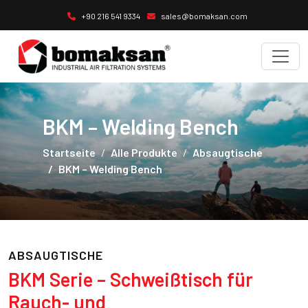
+90 216 541 9334
sales@bomaksan.com
BKM – Welding Bench
Startseite
Alle Produkte
Absaugtische
BKM – Welding Bench
ABSAUGTISCHE
BKM Serie – Schweißtisch für
Rauch- und