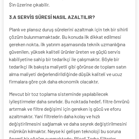
$’ın üzerine çıkabilir.
3.A SERVİS SÜRESİ NASIL AZALTILIR?
Planlı ve plansız duruş sürelerini azaltmak için tek bir sihirli
çözüm bulunmamaktadır. Bu konuda ilk dikkat edilmesi
gereken nokta, ilk yatırım aşamasında teknik uzmanlığına
güvenilen, yüksek kaliteli ürünler üreten ve güçlü servis
kabiliyetine sahip bir tedarikçi ile çalışmaktır. Böyle bir
tedarikçi ilk bakışta maliyetli gibi görünse de toplam satın
alma maliyeti değerlendirildiğinde düşük kaliteli ve ucuz
firmalara göre çok daha ekonomik olacaktır.
Mevcut bir toz toplama sisteminde yapılabilecek
iyileştirmeler daha sınırlıdır. Bu noktada hedef, filtre ömrünü
artırmak ve filtre değişimi için gereken iş gücü ve eforu
azaltmaktır. Yani filtrelerin daha kolay ve hızlı
değiştirilmesini sağlamak ve daha seyrek değiştirilmesini
mümkün kılmaktır. Neyse ki gelişen teknoloji bu soruna
önemli bir çözüm sunmaktadır: Pliseli Torba Filtreler