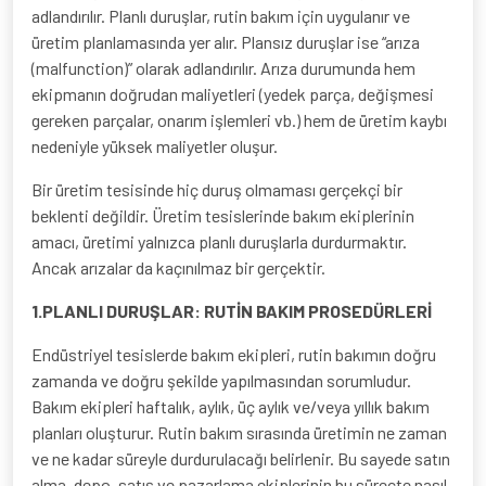
adlandırılır. Planlı duruşlar, rutin bakım için uygulanır ve
üretim planlamasında yer alır. Plansız duruşlar ise “arıza
(malfunction)” olarak adlandırılır. Arıza durumunda hem
ekipmanın doğrudan maliyetleri (yedek parça, değişmesi
gereken parçalar, onarım işlemleri vb.) hem de üretim kaybı
nedeniyle yüksek maliyetler oluşur.
Bir üretim tesisinde hiç duruş olmaması gerçekçi bir
beklenti değildir. Üretim tesislerinde bakım ekiplerinin
amacı, üretimi yalnızca planlı duruşlarla durdurmaktır.
Ancak arızalar da kaçınılmaz bir gerçektir.
1.PLANLI DURUŞLAR: RUTİN BAKIM PROSEDÜRLERİ
Endüstriyel tesislerde bakım ekipleri, rutin bakımın doğru
zamanda ve doğru şekilde yapılmasından sorumludur.
Bakım ekipleri haftalık, aylık, üç aylık ve/veya yıllık bakım
planları oluşturur. Rutin bakım sırasında üretimin ne zaman
ve ne kadar süreyle durdurulacağı belirlenir. Bu sayede satın
alma, depo, satış ve pazarlama ekiplerinin bu süreçte nasıl