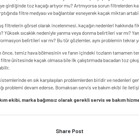
e girdiğinde toz kaçağı artıyor mu? Artmıyorsa sorun filtrelerden kay
arptığında filtre medyası ve bağlantılar esneyerek kaçak miktarı artabil
filtrelerin görsel olarak incelenmesi, kaçağın nedenleri hakkında fikir
Yüksek sıcaklık nedeniyle yanma veya donma belirtileri var mı? Yanık,
masyon belirtileri var mı? Bu tür gözlemler, aynı problemin tekrar y
n önce, temiz hava bölmesinin ve fanın içindeki tozların tamamen t
 filtre ünitesinde kaçak olmasa bile ilk çalıştırmada bacadan toz çıkışı
ilir.
stemlerinde en sık karşılaşılan problemlerden biridir ve nedenleri gene
çağı problemi devam ederse, Bomaksan servis ve bakım ekibi ile iletiş
ım ekibi, marka bağımsız olarak gerekli servis ve bakım hizme
Share Post