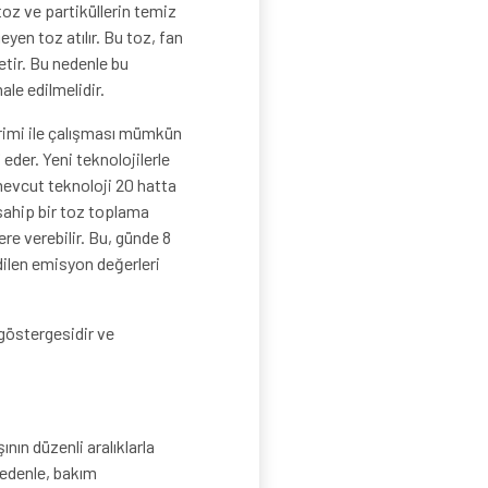
toz ve partiküllerin temiz
en toz atılır. Bu toz, fan
etir. Bu nedenle bu
le edilmelidir.
erimi ile çalışması mümkün
er. Yeni teknolojilerle
mevcut teknoloji 20 hatta
sahip bir toz toplama
e verebilir. Bu, günde 8
edilen emisyon değerleri
göstergesidir ve
nın düzenli aralıklarla
nedenle, bakım