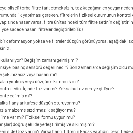
 veya pliseli torba filtre fark etmeksizin, toz kaçağının en yaygın nedeni
umunda ilk yapılması gereken, filtrelerin fiziksel durumunun kontrol e
pısında hasar varsa, filtre ünitesindeki tüm filtre setinin değiştirilme
iyse sadece hasarlı filtreler değiştirilebilir.)
 bir deformasyon yoksa ve filtreler düzgün görünüyorsa, aşağıdaki sor
siniz:
ir kullanılıyor? Değişim zamanı gelmiş mi?
eransiyel basınç sensörü değeri nedir? Son zamanlarda değişim oldu m
evşek, hizasız veya hasarlı mı?
aları yırtılmış veya düzgün sıkılmamış mı?
 kontrol edin. İçinde toz var mı? Yoksa bu toz nereye gidiyor?
monte edilmiş mi?
 halka flanşlar kafese düzgün oturuyor mu?
 fazla malzeme sızdırmazlık sağlıyor mu?
eğilme var mı? Fiziksel formu uygun mu?
lanşlar) doğru şekilde yerleştirilmiş ve sıkılmış mı?
an side) toz var mı? Varsa hangi filtrenin kaçak yaptığını tespit edebi