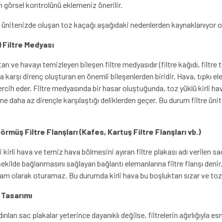
nın görsel kontrolünü eklemeniz önerilir.
 ünitenizde oluşan toz kaçağı aşağıdaki nedenlerden kaynaklanıyor ol
.) Filtre Medyası
tan ve havayı temizleyen bileşen filtre medyasıdır (filtre kağıdı, filtre
a karşı direnç oluşturan en önemli bileşenlerden biridir. Hava, tıpkı ele
tercih eder. Filtre medyasında bir hasar oluştuğunda, toz yüklü kirli hav
 daha az dirençle karşılaştığı deliklerden geçer. Bu durum filtre ün
örmüş Filtre Flanşları (Kafes, Kartuş Filtre Flanşları vb.)
i kirli hava ve temiz hava bölmesini ayıran filtre plakası adı verilen sa
 şekilde bağlanmasını sağlayan bağlantı elemanlarına filtre flanşı denir.
tam olarak oturamaz. Bu durumda kirli hava bu boşluktan sızar ve toz
i Tasarımı
ırılan sac plakalar yeterince dayanıklı değilse, filtrelerin ağırlığıyla e