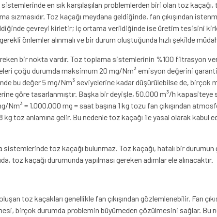
sistemlerinde en sık karşılaşılan problemlerden biri olan toz kaçağı, 
a sızmasıdır. Toz kaçağı meydana geldiğinde, fan çıkışından istenmey
iğinde çevreyi kirletir; iç ortama verildiğinde ise üretim tesisini kirl
erekli önlemler alınmalı ve bir durum oluştuğunda hızlı şekilde müdaha
reken bir nokta vardır. Toz toplama sistemlerinin %100 filtrasyon v
teleri çoğu durumda maksimum 20 mg/Nm³ emisyon değerini garanti ed
erinde bu değer 5 mg/Nm³ seviyelerine kadar düşürülebilse de, birçok 
ne göre tasarlanmıştır. Başka bir deyişle, 50.000 m³/h kapasiteye 
g/Nm³ = 1.000.000 mg = saat başına 1 kg tozu fan çıkışından atmosfer
8 kg toz anlamına gelir. Bu nedenle toz kaçağı ile yasal olarak kabul 
 sistemlerinde toz kaçağı bulunmaz. Toz kaçağı, hatalı bir durumun 
ıda, toz kaçağı durumunda yapılması gereken adımlar ele alınacaktır.
uşan toz kaçakları genellikle fan çıkışından gözlemlenebilir. Fan çıkışı
lmesi, birçok durumda problemin büyümeden çözülmesini sağlar. Bu 