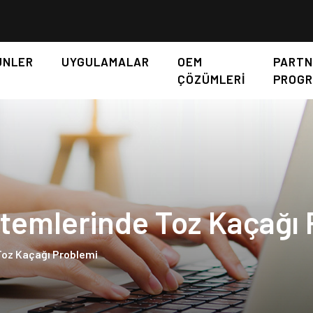
ÜNLER
UYGULAMALAR
OEM
PARTN
ÇÖZÜMLERİ
PROGR
temlerinde Toz Kaçağı 
Toz Kaçağı Problemi