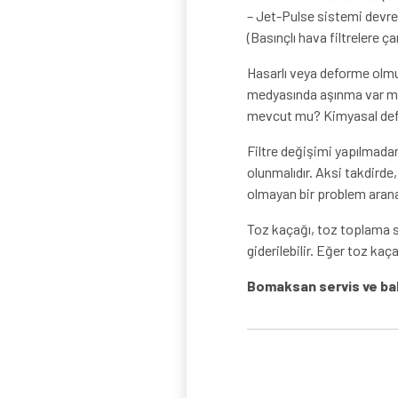
– Jet-Pulse sistemi devrey
(Basınçlı hava filtrelere ç
Hasarlı veya deforme olmuş 
medyasında aşınma var mı? 
mevcut mu? Kimyasal defor
Filtre değişimi yapılmada
olunmalıdır. Aksi takdirde,
olmayan bir problem aranab
Toz kaçağı, toz toplama si
giderilebilir. Eğer toz ka
Bomaksan servis ve bak