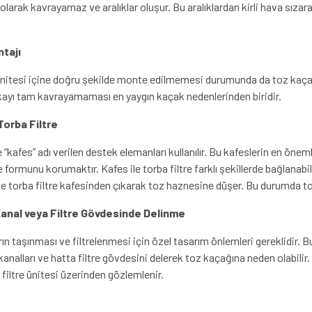
m olarak kavrayamaz ve aralıklar oluşur. Bu aralıklardan kirli hava sız
ntajı
e ünitesi içine doğru şekilde monte edilmemesi durumunda da toz kaçağı
 plakayı tam kavrayamaması en yaygın kaçak nedenlerinden biridir.
Torba Filtre
 “kafes” adı verilen destek elemanları kullanılır. Bu kafeslerin en önemli
formunu korumaktır. Kafes ile torba filtre farklı şekillerde bağlanabil
e torba filtre kafesinden çıkarak toz haznesine düşer. Bu durumda to
Kanal veya Filtre Gövdesinde Delinme
arın taşınması ve filtrelenmesi için özel tasarım önlemleri gereklidir.
i kanalları ve hatta filtre gövdesini delerek toz kaçağına neden olabilir
 filtre ünitesi üzerinden gözlemlenir.